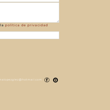
 la
política de privacidad
alopezglez@hotmail.com