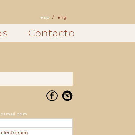
esp
eng
as
Contacto
otmail.com