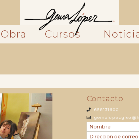
Obra
Cursos
Notici
Contacto
658131600
gemalopezglez@h
Nombre
Dirección