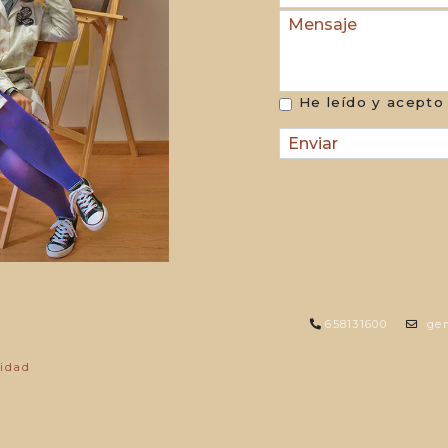
de
Mensaje
correo
electrónico
He leído y acepto
658131600
gem
cidad