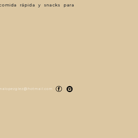
 comida rápida y snacks para
alopezglez@hotmail.com