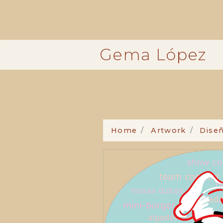
Pasar
al
contenido
principal
Gema López
Home
Artwork
Diseñ