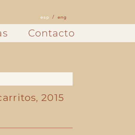
esp
eng
as
Contacto
carritos, 2015