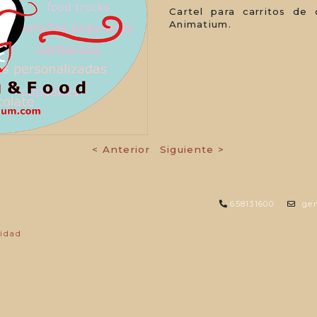
Cartel para carritos de
Animatium.
< Anterior
Siguiente >
658131600
gem
cidad