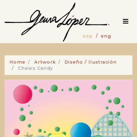
Pasar
al
contenido
principal
esp
eng
Home
Artwork
Diseño / Ilustración
Chews Candy