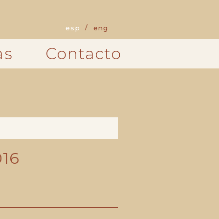
esp
eng
as
Contacto
016