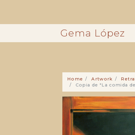
Pasar
al
contenido
principal
Gema López
Home
Artwork
Retra
Copia de "La comida de