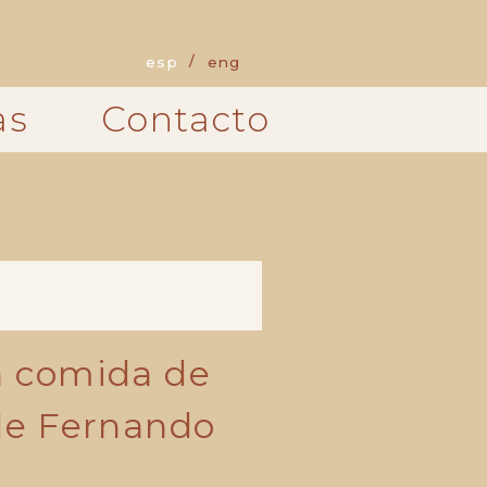
esp
eng
as
Contacto
a comida de
 de Fernando