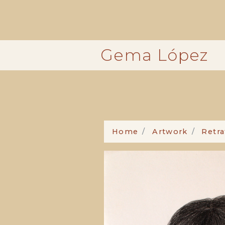
Pasar
al
contenido
principal
Gema López
Home
Artwork
Retra