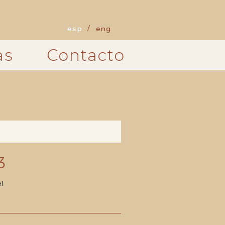
esp
eng
as
Contacto
3
el