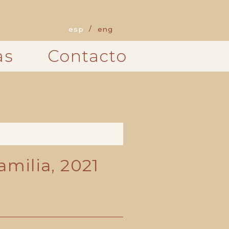
esp
eng
as
Contacto
amilia, 2021