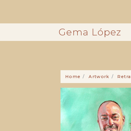
Pasar
al
contenido
principal
Gema López
Home
Artwork
Retra