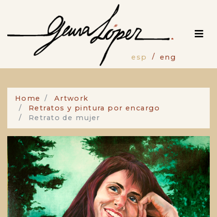
Pasar
al
contenido
principal
esp
eng
Home
Artwork
Retratos y pintura por encargo
Retrato de mujer